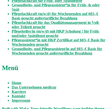
Pflegefachkraft für Früh- oder Spätdienste
Gesundheits- und Pflegeassistent*in für Früh- & oder
Spät
Pflegefachkraft (m/w/d) für Wochenenden auf 603,-€
Basis gesucht außertarifliche Bezahlung
Pflegefachkraft für das Qualitätsmanagement in Voll-
oder Teilzeit gesucht
Pflegehelfer/in (m/w/d) mit HKP Schulung ! für Früh-
und/oder Spätdienst gesucht
Pflegeassistent*in mit HKP Zertifikat auf 603,-€ Basis für
Wochenenden gesucht
Gesundheits- und Pflegeassistent/in auf 603,-€ Basis für
Wochenenden gesucht außertarifliche Bezahlung
Menü
Home
Das Unternehmen medicur
Karriere
Kontakt
Impressum
Built with
Make
. Your friendly WordPress page builder theme.