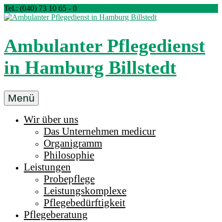
Zum
Tel.: (040) 73 10 65 - 0
Inhalt
springen
Ambulanter Pflegedienst
in Hamburg Billstedt
Ambulanter
Menü
Pflegedienst
Wir über uns
medicur
Das Unternehmen medicur
Billstedt
Organigramm
in
Philosophie
Hamburg
Leistungen
Probepflege
Leistungskomplexe
Pflegebedürftigkeit
Pflegeberatung