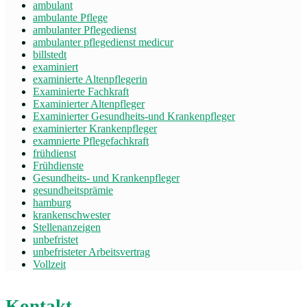
ambulant
ambulante Pflege
ambulanter Pflegedienst
ambulanter pflegedienst medicur
billstedt
examiniert
examinierte Altenpflegerin
Examinierte Fachkraft
Examinierter Altenpfleger
Examinierter Gesundheits-und Krankenpfleger
examinierter Krankenpfleger
examnierte Pflegefachkraft
frühdienst
Frühdienste
Gesundheits- und Krankenpfleger
gesundheitsprämie
hamburg
krankenschwester
Stellenanzeigen
unbefristet
unbefristeter Arbeitsvertrag
Vollzeit
Kontakt