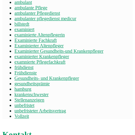
ambulant
ambulante Pflege
ambulanter Pflegedienst
ambulanter pflegedienst medicur
billstedt
examiniert
examinierte Altenpflegerin
Examinierte Fachkraft
Examinierter Altenpfleger
Examinierter Gesundheits-und Krankenpfleger
examinierter Krankenpfleger
examnierte Pflegefachkraft
frühdienst
Frühdienste
Gesundheits- und Krankenpfleger
gesundheitsprämie
hamburg
krankenschwester
Stellenanzeigen
unbefristet
unbefristeter Arbeitsvertrag
Vollzeit
Kontakt