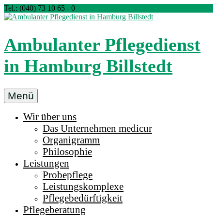
Zum
Tel.: (040) 73 10 65 - 0
Inhalt
springen
Ambulanter Pflegedienst
in Hamburg Billstedt
Ambulanter
Menü
Pflegedienst
Wir über uns
medicur
Das Unternehmen medicur
Billstedt
Organigramm
in
Philosophie
Hamburg
Leistungen
Probepflege
Leistungskomplexe
Pflegebedürftigkeit
Pflegeberatung