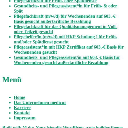
Pflegefachkraft für Früh- oder Spätdienste
Gesundheits- und Pflegeassistent*in für Früh- & oder
Spät
Pflegefachkraft (m/w/d) für Wochenenden auf 603,-€
Basis gesucht außertarifliche Bezahlung
Pflegefachkraft für das Qualitätsmanagement in Voll-
oder Teilzeit gesucht
Pflegehelfer/in (m/w/d) mit HKP Schulung ! für Früh-
und/oder Spätdienst gesucht
Pflegeassistent*in mit HKP Zertifikat auf 603,-€ Basis für
Wochenenden gesucht
Gesundheits- und Pflegeassistent/in auf 603,-€ Basis für
Wochenenden gesucht außertarifliche Bezahlung
Menü
Home
Das Unternehmen medicur
Karriere
Kontakt
Impressum
Built with
Make
. Your friendly WordPress page builder theme.