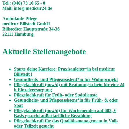
Tel.:
(040) 73 10 65 - 0
Mail:
info@medicur24.de
Ambulante Pflege
medicur Billstedt GmbH
Billstedter Hauptstraße 34-36
22111 Hamburg
Aktuelle Stellenangebote
Starte deine Karriere: Praxisanleiter*in bei medicur
Billstedt !
Gesundheits- und Pflegeassistent*in für Wohnprojekt
Pflegefachkraft (m/w/d) mit Beatmungsschein für eine 24
h Einzelversorgung
Pflegefachkraft für Früh- oder Spätdienste
Gesundheits- und Pflegeassistent*in für Früh- & oder
Spät
Pflegefachkraft (m/w/d) für Wochenenden auf 603,-€
Basis gesucht außertarifliche Bezahlung
Pflegefachkraft für das Qualitätsmanagement in Voll-
oder Teilzeit gesucht