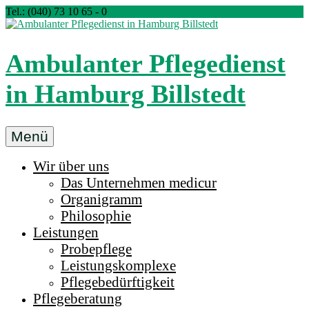
Zum
Tel.: (040) 73 10 65 - 0
Inhalt
springen
Ambulanter Pflegedienst
in Hamburg Billstedt
Ambulanter
Menü
Pflegedienst
Wir über uns
medicur
Das Unternehmen medicur
Billstedt
Organigramm
in
Philosophie
Hamburg
Leistungen
Probepflege
Leistungskomplexe
Pflegebedürftigkeit
Pflegeberatung