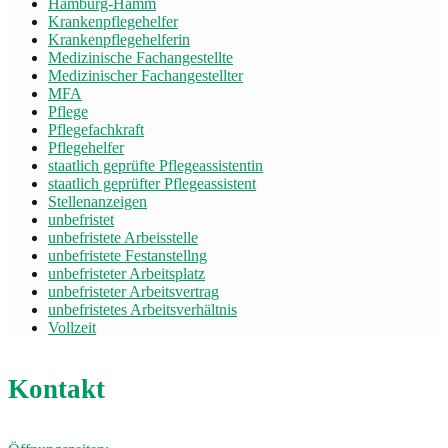
Hamburg-Hamm
Krankenpflegehelfer
Krankenpflegehelferin
Medizinische Fachangestellte
Medizinischer Fachangestellter
MFA
Pflege
Pflegefachkraft
Pflegehelfer
staatlich geprüfte Pflegeassistentin
staatlich geprüfter Pflegeassistent
Stellenanzeigen
unbefristet
unbefristete Arbeisstelle
unbefristete Festanstellng
unbefristeter Arbeitsplatz
unbefristeter Arbeitsvertrag
unbefristetes Arbeitsverhältnis
Vollzeit
Kontakt