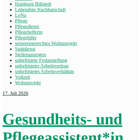
Hamburg Billstedt
Lebendige Nachbarschaft
LeNa
Pflege
Pflegedienst
Pflegehelferin
Pflegehlfer
seniorengerechtes Wohnprojekt
Spätdienst
Stellenanzeigen
unbefristete Festanstellung
unbefristeter Arbeitsvertrag
unbefristetes Arbeitsverhältnis
Vollzeit
Wohnprojekt
17. Juli 2026
Gesundheits- und
Pflegeassistent*in