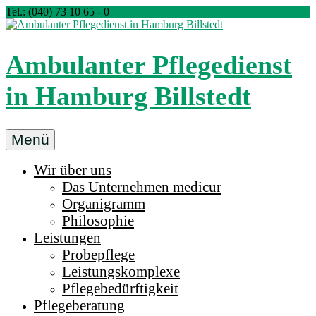
Zum
Tel.: (040) 73 10 65 - 0
Inhalt
springen
Ambulanter Pflegedienst
in Hamburg Billstedt
Ambulanter
Menü
Pflegedienst
Wir über uns
medicur
Das Unternehmen medicur
Billstedt
Organigramm
in
Philosophie
Hamburg
Leistungen
Probepflege
Leistungskomplexe
Pflegebedürftigkeit
Pflegeberatung