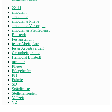
22111
ambulant
ambulante
ambulante Pflege
ambulante Versorgung
ambulanter Pfelgedienst
Billstetdt
Festanstellung
fester Abeitsplatz
fester Arbeitsvertrag
Gesunheitsprämie
Hamburg Billstedt
medicur
Pflege
Pflegehelfer
PH
Prämie
SD
Spätdienste
Stellenanzeigen
Vollzeit
VZ