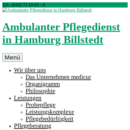
Zum
Tel.: (040) 73 10 65 - 0
Inhalt
springen
Ambulanter Pflegedienst
in Hamburg Billstedt
Ambulanter
Menü
Pflegedienst
Wir über uns
medicur
Das Unternehmen medicur
Billstedt
Organigramm
in
Philosophie
Hamburg
Leistungen
Probepflege
Leistungskomplexe
Pflegebedürftigkeit
Pflegeberatung