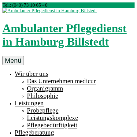
Zum
Tel.: (040) 73 10 65 - 0
Inhalt
springen
Ambulanter Pflegedienst
in Hamburg Billstedt
Ambulanter
Menü
Pflegedienst
Wir über uns
medicur
Das Unternehmen medicur
Billstedt
Organigramm
in
Philosophie
Hamburg
Leistungen
Probepflege
Leistungskomplexe
Pflegebedürftigkeit
Pflegeberatung