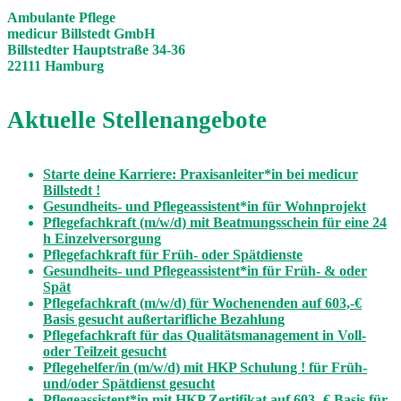
Ambulante Pflege
medicur Billstedt GmbH
Billstedter Hauptstraße 34-36
22111 Hamburg
Aktuelle Stellenangebote
Starte deine Karriere: Praxisanleiter*in bei medicur
Billstedt !
Gesundheits- und Pflegeassistent*in für Wohnprojekt
Pflegefachkraft (m/w/d) mit Beatmungsschein für eine 24
h Einzelversorgung
Pflegefachkraft für Früh- oder Spätdienste
Gesundheits- und Pflegeassistent*in für Früh- & oder
Spät
Pflegefachkraft (m/w/d) für Wochenenden auf 603,-€
Basis gesucht außertarifliche Bezahlung
Pflegefachkraft für das Qualitätsmanagement in Voll-
oder Teilzeit gesucht
Pflegehelfer/in (m/w/d) mit HKP Schulung ! für Früh-
und/oder Spätdienst gesucht
Pflegeassistent*in mit HKP Zertifikat auf 603,-€ Basis für