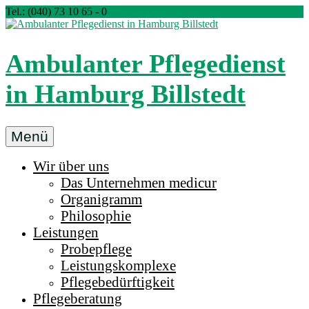
Zum
Tel.: (040) 73 10 65 - 0
Inhalt
springen
Ambulanter Pflegedienst
in Hamburg Billstedt
Ambulanter
Menü
Pflegedienst
Wir über uns
medicur
Das Unternehmen medicur
Billstedt
Organigramm
in
Philosophie
Hamburg
Leistungen
Probepflege
Leistungskomplexe
Pflegebedürftigkeit
Pflegeberatung