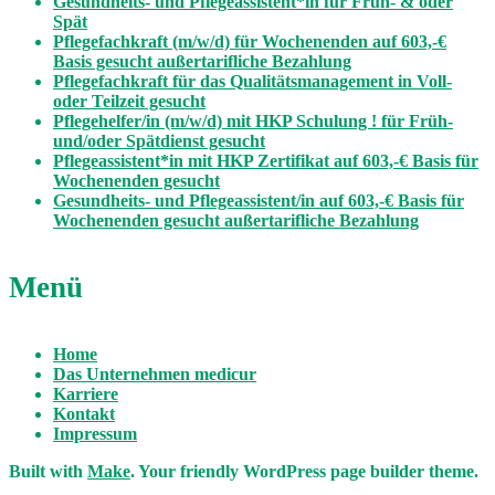
Gesundheits- und Pflegeassistent*in für Früh- & oder
Spät
Pflegefachkraft (m/w/d) für Wochenenden auf 603,-€
Basis gesucht außertarifliche Bezahlung
Pflegefachkraft für das Qualitätsmanagement in Voll-
oder Teilzeit gesucht
Pflegehelfer/in (m/w/d) mit HKP Schulung ! für Früh-
und/oder Spätdienst gesucht
Pflegeassistent*in mit HKP Zertifikat auf 603,-€ Basis für
Wochenenden gesucht
Gesundheits- und Pflegeassistent/in auf 603,-€ Basis für
Wochenenden gesucht außertarifliche Bezahlung
Menü
Home
Das Unternehmen medicur
Karriere
Kontakt
Impressum
Built with
Make
. Your friendly WordPress page builder theme.