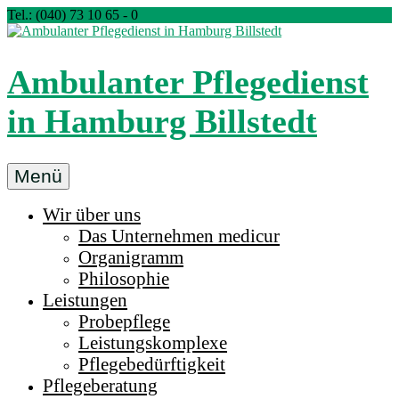
Zum
Tel.: (040) 73 10 65 - 0
Inhalt
springen
Ambulanter Pflegedienst
in Hamburg Billstedt
Ambulanter
Menü
Pflegedienst
Wir über uns
medicur
Das Unternehmen medicur
Billstedt
Organigramm
in
Philosophie
Hamburg
Leistungen
Probepflege
Leistungskomplexe
Pflegebedürftigkeit
Pflegeberatung