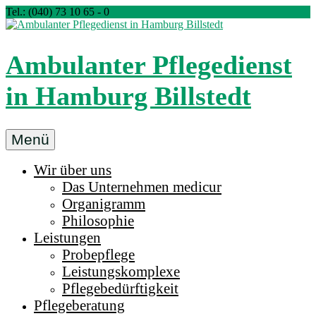
Zum
Tel.: (040) 73 10 65 - 0
Inhalt
springen
Ambulanter Pflegedienst
in Hamburg Billstedt
Ambulanter
Menü
Pflegedienst
Wir über uns
medicur
Das Unternehmen medicur
Billstedt
Organigramm
in
Philosophie
Hamburg
Leistungen
Probepflege
Leistungskomplexe
Pflegebedürftigkeit
Pflegeberatung